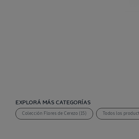
Abrir
elemento
multimedia
4
en
una
ventana
modal
EXPLORÁ MÁS CATEGORÍAS
Colección Flores de Cerezo (15)
Todos los product