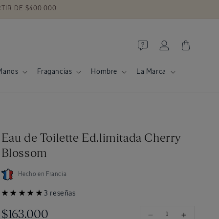
TIR DE $400.000
Iniciar
Carrito
sesión
Manos
Fragancias
Hombre
La Marca
Eau de Toilette Ed.limitada Cherry
Blossom
Hecho en Francia
3 reseñas
Precio
$163.000