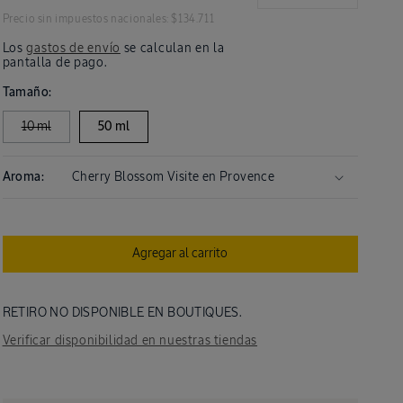
Reducir
Aumenta
cantidad
cantidad
habitual
Precio sin impuestos nacionales: $134.711
para
para
Los
gastos de envío
se calculan en la
Eau
Eau
pantalla de pago.
de
de
Toilette
Toilette
Tamaño:
Ed.limitada
Ed.limita
Cherry
Cherry
10 ml
50 ml
Blossom
Blossom
Aroma:
Agregar al carrito
RETIRO NO DISPONIBLE EN BOUTIQUES.
Verificar disponibilidad en nuestras tiendas