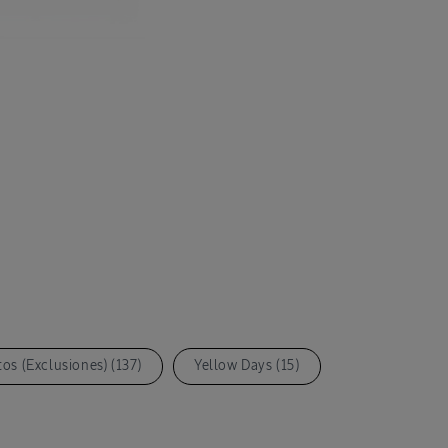
Abrir
elemento
multimed
5
en
una
ventana
modal
os (Exclusiones) (137)
Yellow Days (15)