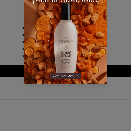
5.00 de 5
3
0
0
0
0
Escribir una reseña