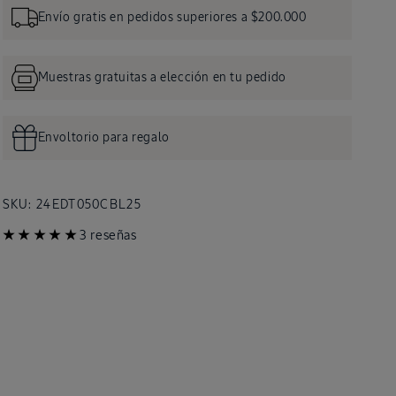
Envío gratis en pedidos superiores a $200.000
ia
Muestras gratuitas a elección en tu pedido
Envoltorio para regalo
SKU:
SKU:
24EDT050CBL25
3 reseñas