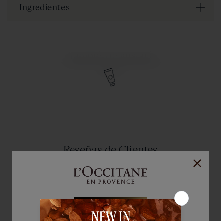
Ingredientes
También te gustará
Reseñas de Clientes
5.00 de 5
Basado en 20 reseñas
20
0