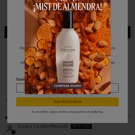
0
0
0
Escribir una reseña
El cuidado comienza acá
Suscribite a nuestra newsletter y obtené un 10% de descuento en tu
primera compra.
Además, enterate antes que nadie de nuestras promociones, ofertas
exclusivas y últimas novedades.
Email
100.0
Suscribirme ahora
Sort by
Al suscribirte, aceptas recibir comunicaciones de marketing.
07/01/2026
Susana Carreño Rimaudo