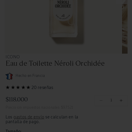
Abrir
Abrir
ICONO
elemento
eleme
Eau de Toilette Néroli Orchidée
multimedia
multi
5
6
en
en
una
una
Hecho en Francia
ventana
venta
modal
moda
20 reseñas
$118.000
Precio
Reducir
Aume
Precio sin impuestos nacionales: $97.521
cantidad
cant
habitual
para
para
Los
gastos de envío
se calculan en la
Eau
Eau
pantalla de pago.
de
de
Tamaño: