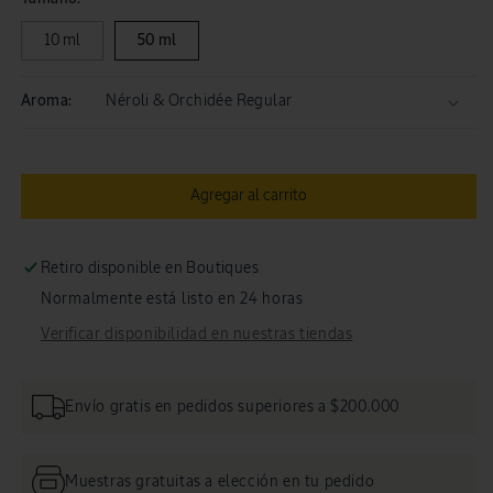
Toilette
Toile
Néroli
Néro
10 ml
50 ml
Orchidée
Orch
Aroma:
Agregar al carrito
Retiro disponible en Boutiques
Normalmente está listo en 24 horas
Verificar disponibilidad en nuestras tiendas
Envío gratis en pedidos superiores a $200.000
Muestras gratuitas a elección en tu pedido