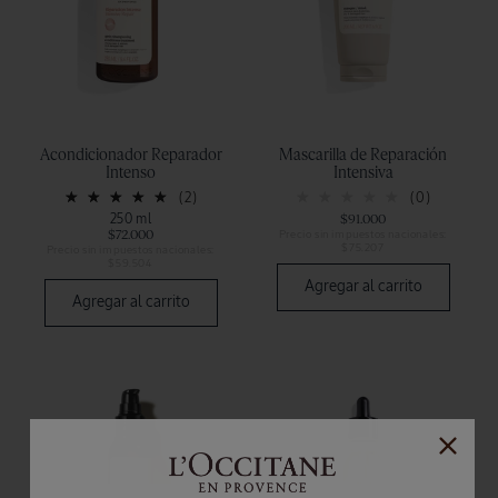
Acondicionador Reparador
Mascarilla de Reparación
Intenso
Intensiva
(2)
(0)
250 ml
$91.000
$72.000
Precio sin impuestos nacionales:
$75.207
Precio sin impuestos nacionales:
$59.504
Agregar al carrito
Agregar al carrito