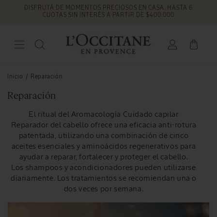
DISFRUTÁ DE MOMENTOS PRECIOSOS EN CASA. HASTA 6
Ir
directamente
CUOTAS SIN INTERÉS A PARTIR DE $400.000
al contenido
Iniciar
Carrito
sesión
Inicio
/
Reparación
C
Reparación
o
El ritual del Aromacología Cuidado capilar
l
Reparador del cabello ofrece una eficacia anti-rotura
e
patentada, utilizando una combinación de cinco
c
aceites esenciales y aminoácidos regenerativos para
c
ayudar a reparar, fortalecer y proteger el cabello.
Los shampoos y acondicionadores pueden utilizarse
i
diariamente. Los tratamientos se recomiendan una o
ó
dos veces por semana.
n
: