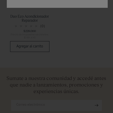
Duo Eco Acondicionador
Reparador
(0)
$228.000
Precio sin impuestos nacionales:
$188.430
Agregar al carrito
Sumate a nuestra comunidad y accedé antes
que nadie a lanzamientos, promociones y
experiencias únicas.
Correo electrónico