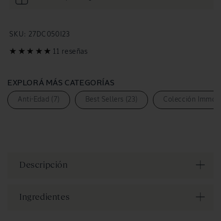
SKU:
SKU:
27DC050I23
11 reseñas
EXPLORÁ MÁS CATEGORÍAS
Anti-Edad (7)
Best Sellers (23)
Colección Immorte
Descripción
Ingredientes