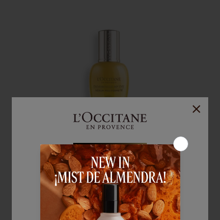
ICONO
Serum Immortelle Divina
(0)
30 ml
|
$270.000
Precio sin impuestos nacionales: $223.141
Agregar al carrito