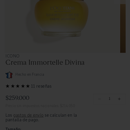
Abrir
Abrir
ICONO
elemento
eleme
Crema Immortelle Divina
multimedia
multi
9
10
en
en
una
una
Hecho en Francia
ventana
venta
modal
moda
11 reseñas
$259.000
Precio
Reducir
Aume
Precio sin impuestos nacionales: $214.050
cantidad
cant
habitual
para
para
Los
gastos de envío
se calculan en la
Crema
Cre
pantalla de pago.
Immortelle
Immo
Tamaño: