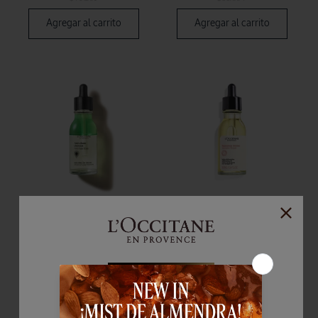
Agregar al carrito
Agregar al carrito
NUEVO
Serum Capilar Anti-Caída
Aceite Infusionado
(1)
(1)
50 ml
50 ml
$100.000
$62.000
Precio sin impuestos nacionales:
Precio sin impuestos nacionales:
$82.645
$51.240
Agregar al carrito
Agregar al carrito