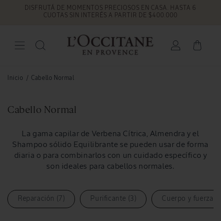
DISFRUTÁ DE MOMENTOS PRECIOSOS EN CASA. HASTA 6
Ir
directamente
CUOTAS SIN INTERÉS A PARTIR DE $400.000
al contenido
Iniciar
Carrito
sesión
Inicio
/
Cabello Normal
C
Cabello Normal
o
l
La gama capilar de Verbena Cítrica, Almendra y el
Shampoo sólido Equilibrante se pueden usar de forma
e
diaria o para combinarlos con un cuidado específico y
c
son ideales para cabellos normales.
c
i
ó
Reparación (7)
Purificante (3)
Cuerpo y fuerza (3
n