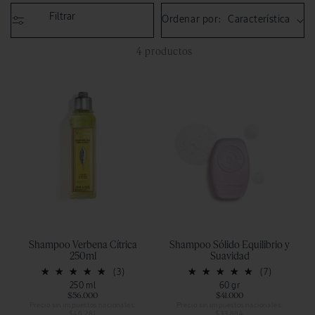
:
Filtrar
Ordenar por:
4 productos
Shampoo Verbena Cítrica
Shampoo Sólido Equilibrio y
250ml
Suavidad
(3)
(7)
250 ml
60 gr
$56.000
$41.000
Precio sin impuestos nacionales:
Precio sin impuestos nacionales:
$46.281
$33.884