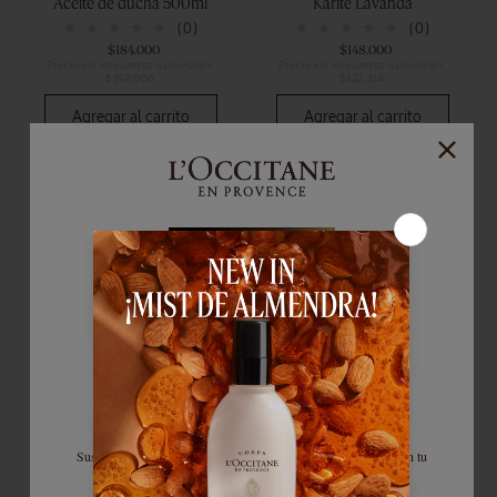
Aceite de ducha 500ml
Karité Lavanda
(0)
(0)
$184.000
$148.000
Precio sin impuestos nacionales:
Precio sin impuestos nacionales:
$152.066
$122.314
Agregar al carrito
Agregar al carrito
El cuidado comienza acá
Dúo de Eco-Recargas Aceite
Recarga Jabón Líquido
de Ducha de Almendra
Verbena
Suscribite a nuestra newsletter y obtené un 10% de descuento en tu
500ml
(0)
(2)
primera compra.
$220.000
500 ml
|
$74.000