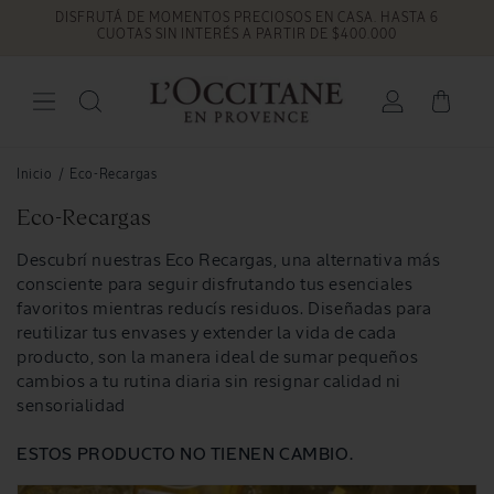
DISFRUTÁ DE MOMENTOS PRECIOSOS EN CASA. HASTA 6
Ir
directamente
CUOTAS SIN INTERÉS A PARTIR DE $400.000
al contenido
Iniciar
Carrito
sesión
Inicio
/
Eco-Recargas
C
Eco-Recargas
o
Descubrí nuestras Eco Recargas, una alternativa más
l
consciente para seguir disfrutando tus esenciales
e
favoritos mientras reducís residuos. Diseñadas para
c
reutilizar tus envases y extender la vida de cada
c
producto, son la manera ideal de sumar pequeños
cambios a tu rutina diaria sin resignar calidad ni
i
sensorialidad
ó
n
ESTOS PRODUCTO NO TIENEN CAMBIO.
: